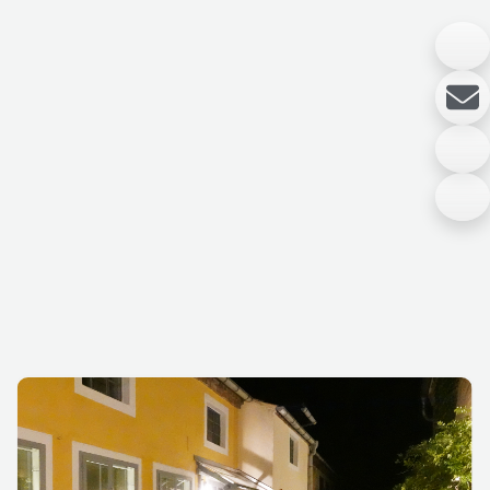
Die Einheit von Natur und historischem Stadtkern
lässt sich in Luckau hautnah erleben. Zahlreiche
Luckauer, Kulturschaffende und Freunde der Stadt
schließen sich jedes Jahr zusammen um ein
abwechslungsreiches Kulturprogramm in Luckau und
seinen Ortsteilen zu gestalten. Mit dem Tulpenfest,
der Niederlausitzer Leistungsschau, der Kahnnacht
und vielen anderen einzigartigen Events bieten wir
den Bewohnern und Gästen eine emotionale
Plattform, die außerhalb des Alltäglichen liegt,
Unterhaltung & gesellschaftliches Zusammensein.