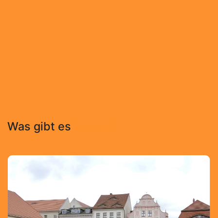
Luckau - der
Geheimtipp
am Rande des Spreewalds!
Was gibt es
Neues?