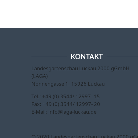
KONTAKT
Landesgartenschau Luckau 2000 gGmbH
(LAGA)
Nonnengasse 1, 15926 Luckau
Tel.: +49 (0) 3544/ 12997- 15
Fax: +49 (0) 3544/ 12997- 20
E-Mail: info@laga-luckau.de
© 2020 Landesgartenschau Luckau 2000 g